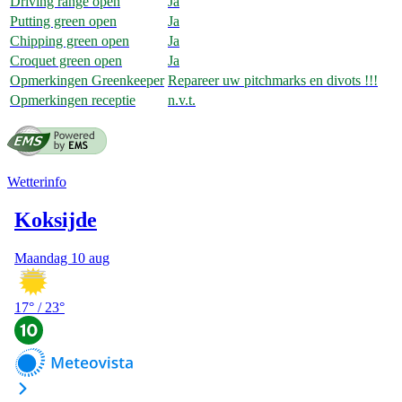
Driving range open
Ja
Putting green open
Ja
Chipping green open
Ja
Croquet green open
Ja
Opmerkingen Greenkeeper
Repareer uw pitchmarks en divots !!!
Opmerkingen receptie
n.v.t.
Wetterinfo