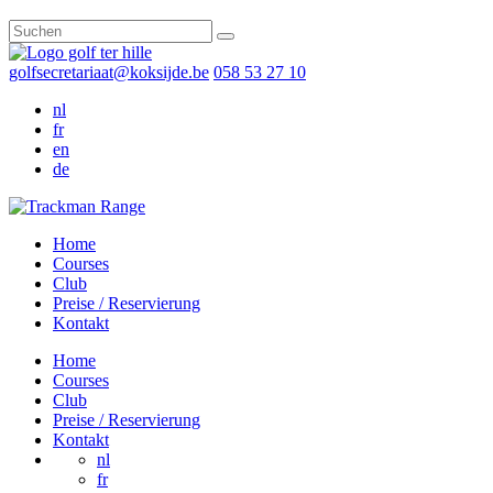
golfsecretariaat@koksijde.be
058 53 27 10
nl
fr
en
de
Home
Courses
Club
Preise / Reservierung
Kontakt
Home
Courses
Club
Preise / Reservierung
Kontakt
nl
fr