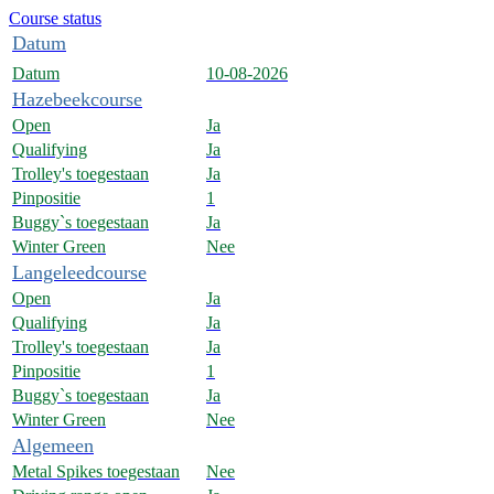
Course status
Datum
Datum
10-08-2026
Hazebeekcourse
Open
Ja
Qualifying
Ja
Trolley's toegestaan
Ja
Pinpositie
1
Buggy`s toegestaan
Ja
Winter Green
Nee
Langeleedcourse
Open
Ja
Qualifying
Ja
Trolley's toegestaan
Ja
Pinpositie
1
Buggy`s toegestaan
Ja
Winter Green
Nee
Algemeen
Metal Spikes toegestaan
Nee