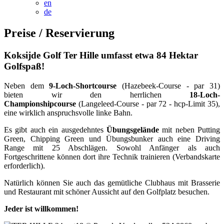
en
de
Preise / Reservierung
Koksijde Golf Ter Hille umfasst etwa 84 Hektar
Golfspaß!
Neben dem
9-Loch-Shortcourse
(Hazebeek-Course - par 31)
bieten wir den herrlichen
18-Loch-
Championshipcourse
(Langeleed-Course - par 72 - hcp-Limit 35),
eine wirklich anspruchsvolle linke Bahn.
Es gibt auch ein ausgedehntes
Übungsgelände
mit neben Putting
Green, Chipping Green und Übungsbunker auch eine Driving
Range mit 25 Abschlägen. Sowohl Anfänger als auch
Fortgeschrittene können dort ihre Technik trainieren (Verbandskarte
erforderlich).
Natürlich können Sie auch das gemütliche Clubhaus mit Brasserie
und Restaurant mit schöner Aussicht auf den Golfplatz besuchen.
Jeder ist willkommen!